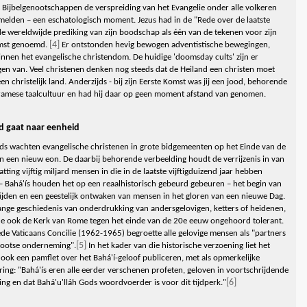
 Bijbelgenootschappen de verspreiding van het Evangelie onder alle volkeren
elden – een eschatologisch moment. Jezus had in de "Rede over de laatste
e wereldwijde prediking van zijn boodschap als één van de tekenen voor zijn
[4]
mst genoemd.
Er ontstonden hevig bewogen adventistische bewegingen,
innen het evangelische christendom. De huidige 'doomsday cults' zijn er
en van. Veel christenen denken nog steeds dat de Heiland een christen moet
 een christelijk land. Anderzijds - bij zijn Eerste Komst was jij een jood, behorende
ramese taalcultuur en had hij daar op geen moment afstand van genomen.
d gaat naar eenheid
ds wachten evangelische christenen in grote bidgemeenten op het Einde van de
n een nieuw eon. De daarbij behorende verbeelding houdt de verrijzenis in van
tting vijftig miljard mensen in die in de laatste vijftigduizend jaar hebben
 – Bahá'ís houden het op een reaalhistorisch gebeurd gebeuren – het begin van
ijden en een geestelijk ontwaken van mensen in het gloren van een nieuwe Dag.
ange geschiedenis van onderdrukking van andersgelovigen, ketters of heidenen,
e ook de Kerk van Rome tegen het einde van de 20e eeuw ongehoord tolerant.
de Vaticaans Concilie (1962-1965) begroette alle gelovige mensen als "partners
[5]
rootse onderneming".
In het kader van die historische verzoening liet het
 ook een pamflet over het Bahá'í-geloof publiceren, met als opmerkelijke
ring:
"Bahá'ís eren alle eerder verschenen profeten, geloven in voortschrijdende
[6]
ng en dat Bahá'u'lláh Gods woordvoerder is voor dit tijdperk."