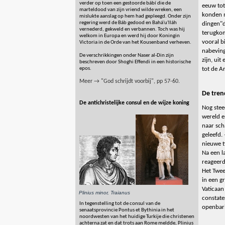
verder op toen een gestoorde bábí die de
eeuw tot
marteldood van zijn vriend wilde wreken, een
konden m
mislukte aanslag op hem had gepleegd. Onder zijn
regering werd de Báb gedood en Bahá'u'lláh
dingen"d
vernederd, gekweld en verbannen. Toch was hij
terugko
welkom in Europa en werd hij door Koningin
vooral b
Victoria in de Orde van het Kousenband verheven.
nabeving
De verschrikkingen onder Naser al-Din zijn
zijn, uit
beschreven door Shoghi Effendi in een historische
epos.
tot de A
Meer → "God schrijdt voorbij", pp 57-60.
De tren
De antichristelijke consul en de wijze koning
Nog stee
wereld e
naar scha
geleefd.
nieuwe t
Na een l
reageerd
Het Twee
in een g
Vaticaan
Plinius minor, Traianus
constate
In tegenstelling tot de consul van de
openbari
senaatsprovincie Pontus et Bythinia in het
noordwesten van het huidige Turkije die christenen
achterna zat en dat trots aan Rome meldde, Plinius