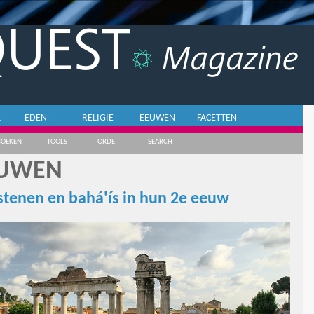
L
EDEN
RELIGIE
EEUWEN
FACETTEN
BOEKEN
TOOLS
ORDE
SEARCH
UWEN
stenen en bahá'ís in hun 2e eeuw