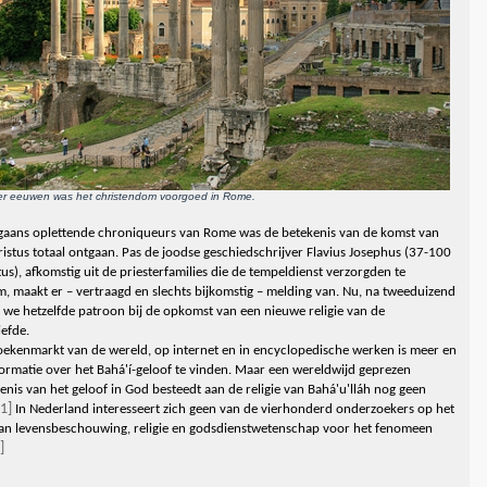
er eeuwen was het christendom voorgoed in Rome.
aans oplettende chroniqueurs van Rome was de betekenis van de komst van
ristus totaal ontgaan. Pas de joodse geschiedschrijver Flavius Josephus (37-100
tus), afkomstig uit de priesterfamilies die de tempeldienst verzorgden te
m, maakt er – vertraagd en slechts bijkomstig – melding van. Nu, na tweeduizend
en we hetzelfde patroon bij de opkomst van een nieuwe religie van de
efde.
ekenmarkt van de wereld, op internet en in encyclopedische werken is meer en
ormatie over het Bahá'í-geloof te vinden. Maar een wereldwijd geprezen
enis van het geloof in God besteedt aan de religie van Bahá'u'lláh nog geen
[1]
In Nederland interesseert zich geen van de vierhonderd onderzoekers op het
an levensbeschouwing, religie en godsdienstwetenschap voor het fenomeen
]