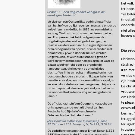
het volk
terloops
Renan: "… een dag zonder weerga in de
"Ze hete
wereldgeschiedenis"
(moet zi
Verslag van een Oostenrijkse verbindingsofficier
onderdruk
aan het hof van de Sjah over een massacre onder de
volgelingen van de Báb in 1852, na een mislukte
niet all
aanslag: "Volg mij, mijn vriend, u die een hart en
kanten a
een Europese ethiek hebt, volg mij naar de
ongelukkigen die, met uitgestoken ogen, ter
plaatse van deze wandaad hun eigen afgesneden
oren droog moesten opeten; of wier tanden met
Die vre
onmenselijk geweld door de beulen werden
uitgetrokken; of wier blote schedels gewoon
Christen
werden vermorzeld door hamerslagen; of waar de
strafrec
bazaar werd verlicht door de brandende
lampenpitten, die het volk de ongelukkige
Iran met
slachtoffers links en rechts in diepe gaten in hun
verslag u
borst en schouders aanbracht. Ik zag enkelen van
zijn bes
hen die, voorafgegaan door een militaire kapel, in
ketenen door de bazaar werden gesleept bij wie de
De chris
pit zo diep in het vlees was gebrand, dat het vet in
vrouwen"
de wonden flakkerde zoals bij een net gedoofde
lamp."
om Chris
te plege
De officier, kapitein Von Goumons, verzocht om
eenvoudi
ontslag op staande voet uit dienst van het
Perzische hof. Zijn brief verscheen in
besmet."
Österreichischer Soldatenfreund"
terugge
(Zeitschrift für militärische Interessen), Wien,
teruggeb
12.Oktober 1852 Jahrgang V, Nr.123, S.513ff.
te zwere
De godsdienstwetenschapper Ernest Renan (1823-
1892) beschreef in deel IV van zijn verzamelde