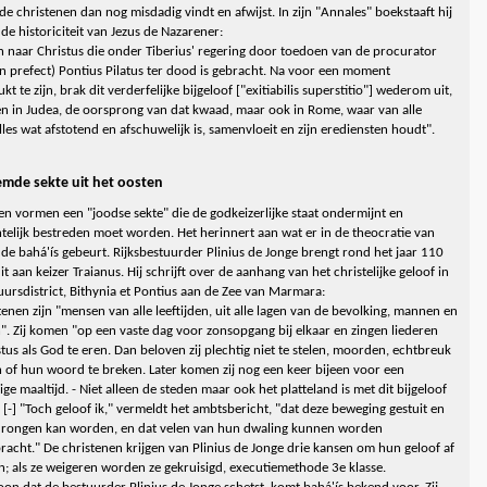
 de christenen dan nog misdadig vindt en afwijst. In zijn "Annales" boekstaaft hij
 de historiciteit van Jezus de Nazarener:
n naar Christus die onder Tiberius' regering door toedoen van de procurator
jn prefect) Pontius Pilatus ter dood is gebracht. Na voor een moment
t te zijn, brak dit verderfelijke bijgeloof ["exitiabilis superstitio"] wederom uit,
een in Judea, de oorsprong van dat kwaad, maar ook in Rome, waar van alle
lles wat afstotend en afschuwelijk is, samenvloeit en zijn erediensten houdt".
emde sekte uit het oosten
en vormen een "joodse sekte" die de godkeizerlijke staat ondermijnt en
htelijk bestreden moet worden. Het herinnert aan wat er in de theocratie van
 de bahá'ís gebeurt. Rijksbestuurder Plinius de Jonge brengt rond het jaar 110
it aan keizer Traianus. Hij schrijft over de aanhang van het christelijke geloof in
tuursdistrict, Bithynia et Pontius aan de Zee van Marmara:
tenen zijn "mensen van alle leeftijden, uit alle lagen van de bevolking, mannen en
. Zij komen "op een vaste dag voor zonsopgang bij elkaar en zingen liederen
tus als God te eren. Dan beloven zij plechtig niet te stelen, moorden, echtbreuk
n of hun woord te breken. Later komen zij nog een keer bijeen voor een
ge maaltijd. - Niet alleen de steden maar ook het platteland is met dit bijgeloof
 [-] "Toch geloof ik," vermeldt het ambtsbericht, "dat deze beweging gestuit en
drongen kan worden, en dat velen van hun dwaling kunnen worden
racht." De christenen krijgen van Plinius de Jonge drie kansen om hun geloof af
n; als ze weigeren worden ze gekruisigd, executiemethode 3e klasse.