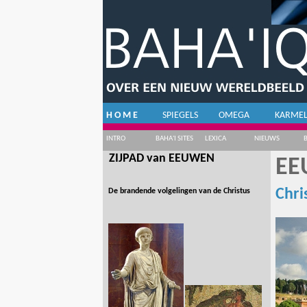
H O M E
SPIEGELS
OMEGA
KARME
INTRO
BAHA'I SITES
LEXICA
NIEUWS
ZIJPAD van EEUWEN
EE
Chri
De brandende volgelingen van de Christus