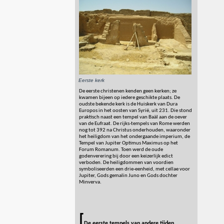
Eerste kerk
De eerste christenen kenden geen kerken; ze
kwamen bijeen op iedere geschikte plaats. De
oudste bekende kerk is de Huiskerk van Dura
Europos in het oosten van Syrië, uit 231. Die stond
praktisch naast een tempel van Baäl aan de oever
van de Eufraat. De rijks-tempels van Rome werden
nog tot 392 na Christus onderhouden, waaronder
het heiligdom van het ondergaande imperium, de
Tempel van Jupiter Optimus Maximus op het
Forum Romanum. Toen werd de oude
godenverering bij door een keizerlijk edict
verboden. De heiligdommen van voordien
symboliseerden een drie-eenheid, met cellae voor
Jupiter, Gods gemalin Juno en Gods dochter
Minverva.
[
De eerste tempels van andere tijden