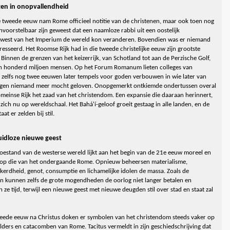
en in onopvallendheid
e tweede eeuw nam Rome officieel notitie van de christenen, maar ook toen nog
onvoorstelbaar zijn geweest dat een naamloze rabbi uit een oostelijk
west van het Imperium de wereld kon veranderen. Bovendien was er niemand
eresseerd. Het Roomse Rijk had in die tweede christelijke eeuw zijn grootste
Binnen de grenzen van het keizerrijk, van Schotland tot aan de Perzische Golf,
 honderd miljoen mensen. Op het Forum Romanum lieten colleges van
s zelfs nog twee eeuwen later tempels voor goden verbouwen in wie later van
egen niemand meer mocht geloven. Onopgemerkt ontkiemde ondertussen overal
omeinse Rijk het zaad van het christendom. Een expansie die daaraan herinnert,
 zich nu op wereldschaal. Het Bahá'í-geloof groeit gestaag in alle landen, en de
aat er zelden bij stil.
uidloze nieuwe geest
oestand van de westerse wereld lijkt aan het begin van de 21e eeuw moreel en
op die van het ondergaande Rome. Opnieuw beheersen materialisme,
ekerdheid, genot, consumptie en lichamelijke idolen de massa. Zoals de
 kunnen zelfs de grote mogendheden de oorlog niet langer betalen en
n ze tijd, terwijl een nieuwe geest met nieuwe deugden stil over stad en staat zal
weede eeuw na Christus doken er symbolen van het christendom steeds vaker op
elders en catacomben van Rome. Tacitus vermeldt in zijn geschiedschrijving dat