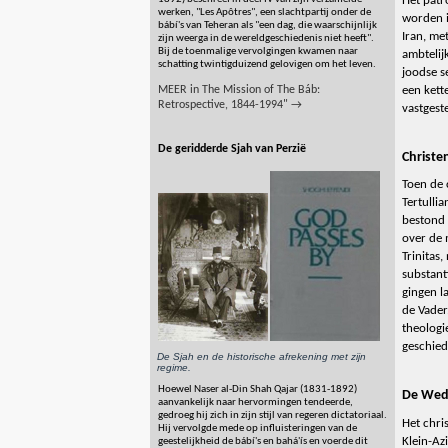
Het patr
werken, "Les Apôtres", een slachtpartij onder de
worden i
bábí's van Teheran als "een dag, die waarschijnlijk
Iran, me
zijn weerga in de wereldgeschiedenis niet heeft".
Bij de toenmalige vervolgingen kwamen naar
ambtelij
schatting twintigduizend gelovigen om het leven.
joodse s
een kette
MEER in The Mission of The Báb:
Retrospective, 1844-1994" →
vastgeste
De geridderde Sjah van Perzië
Christe
Toen de 
Tertulli
bestond 
over de 
Trinitas
substant
gingen l
de Vader.
theologi
geschied
De Sjah en de historische afrekening met zijn
regime.
Hoewel Naser al-Din Shah Qajar (1831-1892)
De Wede
aanvankelijk naar hervormingen tendeerde,
gedroeg hij zich in zijn stijl van regeren dictatoriaal.
Het chri
Hij vervolgde mede op influisteringen van de
Klein-Az
geestelijkheid de bábí's en bahá'ís en voerde dit