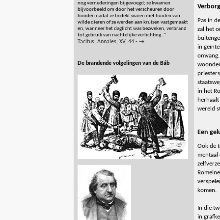
nog vernederingen bijgevoegd; ze kwamen
Verborg
bijvoorbeeld om door het verscheuren door
honden nadat ze bedekt waren met huiden van
Pas in d
wilde dieren of ze werden aan kruisen vastgemaakt
zal het 
en, wanneer het daglicht was bezweken, verbrand
tot gebruik van nachtelijke verlichting.."
buitenge
Tacitus, Annales, XV, 44 - →
in geïnt
omvang. 
De brandende volgelingen van de Báb
woonden
priester
staatsw
in het R
herhaalt
wereld st
Een gel
Ook de t
mentaal 
zelfverz
Romeinen
verspele
komen.
In die t
in grafk