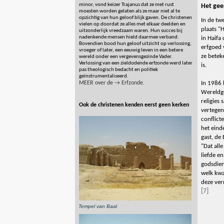
minor, vond keizer Trajanus dat ze met rust
Het gee
moesten worden gelaten als ze maar niet al te
opzichtig van hun geloof blijk gaven. De christenen
In de tw
vielen op doordat ze alles met elkaar deelden en
plaats "
uitzonderlijk vreedzaam waren. Hun succes bij
nadenkende mensen hield daarmee verband.
in Haifa
Bovendien bood hun geloof uitzicht op verlossing,
erfgoed 
vroeger of later, een eeuwig leven in een betere
ze betek
wereld onder een vergevensgezinde Vader.
Verlossing van een zieldodende erfzonde werd later
is.
pas theologisch bedacht en politiek
geïnstrumentaliseerd.
MEER over de → Erfzonde
In 1986 
.
Wereldge
religies
Ook de christenen kenden eerst geen kerken
vertegen
conflict
het eind
gast, de
"Dat all
liefde e
godsdien
welk kwa
deze ver
[7]
Tempel van Baal