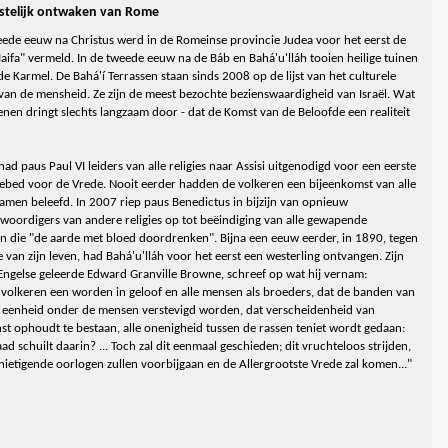
stelijk ontwaken van Rome
eede eeuw na Christus werd in de Romeinse provincie Judea voor het eerst de
Haifa" vermeld. In de tweede eeuw na de Báb en Bahá'u'lláh tooien heilige tuinen
 de Karmel. De Bahá'í Terrassen staan sinds 2008 op de lijst van het culturele
van de mensheid. Ze zijn de meest bezochte bezienswaardigheid van Israël. Wat
enen dringt slechts langzaam door - dat de Komst van de Beloofde een realiteit
had paus Paul VI leiders van alle religies naar Assisi uitgenodigd voor een eerste
bed voor de Vrede. Nooit eerder hadden de volkeren een bijeenkomst van alle
 samen beleefd. In 2007 riep paus Benedictus in bijzijn van opnieuw
woordigers van andere religies op tot beëindiging van alle gewapende
en die "de aarde met bloed doordrenken". Bijna een eeuw eerder, in 1890, tegen
e van zijn leven, had Bahá'u'lláh voor het eerst een westerling ontvangen. Zijn
 Engelse geleerde Edward Granville Browne, schreef op wat hij vernam:
e volkeren een worden in geloof en alle mensen als broeders, dat de banden van
n eenheid onder de mensen verstevigd worden, dat verscheidenheid van
st ophoudt te bestaan, alle onenigheid tussen de rassen teniet wordt gedaan:
ad schuilt daarin? ... Toch zal dit eenmaal geschieden; dit vruchteloos strijden,
nietigende oorlogen zullen voorbijgaan en de Allergrootste Vrede zal komen..."