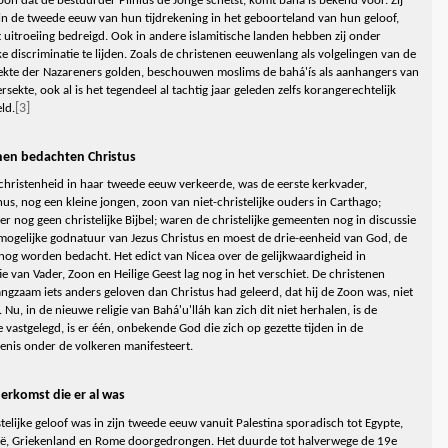
oon dat de bestuurder Plinius de Jonge schetst, komt bahá'ís bekend voor. Zij
n de tweede eeuw van hun tijdrekening in het geboorteland van hun geloof,
t uitroeiing bedreigd. Ook in andere islamitische landen hebben zij onder
ke discriminatie te lijden. Zoals de christenen eeuwenlang als volgelingen van de
ekte der Nazareners golden, beschouwen moslims de bahá'ís als aanhangers van
rsekte, ook al is het tegendeel al tachtig jaar geleden zelfs korangerechtelijk
[3]
ld.
nen bedachten Christus
christenheid in haar tweede eeuw verkeerde, was de eerste kerkvader,
anus, nog een kleine jongen, zoon van niet-christelijke ouders in Carthago;
er nog geen christelijke Bijbel; waren de christelijke gemeenten nog in discussie
mogelijke godnatuur van Jezus Christus en moest de drie-eenheid van God, de
, nog worden bedacht. Het edict van Nicea over de gelijkwaardigheid in
ie van Vader, Zoon en Heilige Geest lag nog in het verschiet. De christenen
angzaam iets anders geloven dan Christus had geleerd, dat hij de Zoon was, niet
 Nu, in de nieuwe religie van Bahá'u'lláh kan zich dit niet herhalen, is de
e vastgelegd, is er één, onbekende God die zich op gezette tijden in de
enis onder de volkeren manifesteert.
rkomst die er al was
stelijke geloof was in zijn tweede eeuw vanuit Palestina sporadisch tot Egypte,
ië, Griekenland en Rome doorgedrongen. Het duurde tot halverwege de 19e