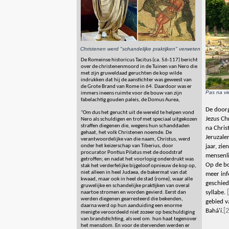
Christenen werd "schandelijke praktijken" verweten
De Romeinse historicus Tacitus (ca. 56-117) bericht
over de christenenmoord in de Tuinen van Nero die
met zijn gruweldaad geruchten de kop wilde
indrukken dat hij de aanstichter was geweest van
de Grote Brand van Rome in 64. Daardoor was er
Pas na vi
immers ineens ruimte voor de bouw van zijn
fabelachtig gouden paleis, de Domus Aurea,
De doorg
"Om dus het gerucht uit de wereld te helpen vond
Jezus Ch
Nero als schuldigen en trof met speciaal uitgekozen
straffen diegenen die, wegens hun schanddaden
na Chris
gehaat, het volk Christenen noemde. De
Jeruzale
verantwoordelijke van die naam, Christus, werd
jaar, zi
onder het keizerschap van Tiberius, door
procurator Pontius Pilatus met de doodstraf
mensenli
getroffen; en nadat het voorlopig onderdrukt was
Op de bo
stak het verderfelijke bijgeloof opnieuw de kop op,
niet alleen in heel Judaea, de bakermat van dat
meer inf
kwaad, maar ook in heel de stad (rome), waar alle
geschied
gruwelijke en schandelijke praktijken van overal
syllabe.
naartoe stromen en worden gevierd. Eerst dan
werden diegenen gearresteerd die bekenden,
gebied v
daarna werd op hun aanduiding een enorme
[2
Bahá'í.
menigte veroordeeld niet zozeer op beschuldiging
van brandstichting, als wel om. hun haat tegenover
het mensdom. En voor de stervenden werden er